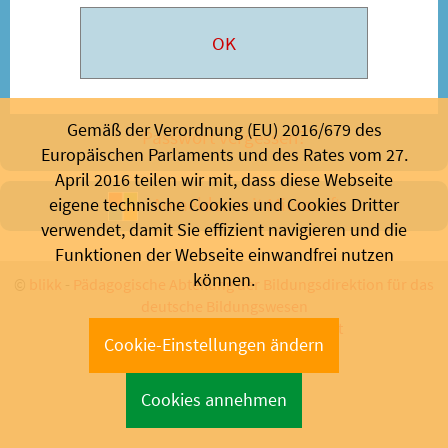
Gemäß der Verordnung (EU) 2016/679 des
Passwort vergessen?
Europäischen Parlaments und des Rates vom 27.
April 2016 teilen wir mit, dass diese Webseite
Anmelden mit Microsoft
eigene technische Cookies und Cookies Dritter
verwendet, damit Sie effizient navigieren und die
Funktionen der Webseite einwandfrei nutzen
können.
©
blikk
-
Pädagogische Abteilung der Bildungsdirektion für das
deutsche Bildungswesen
Bozen 2026 - Support:
info@blikk.it
Cookie-Einstellungen ändern
Cookies annehmen