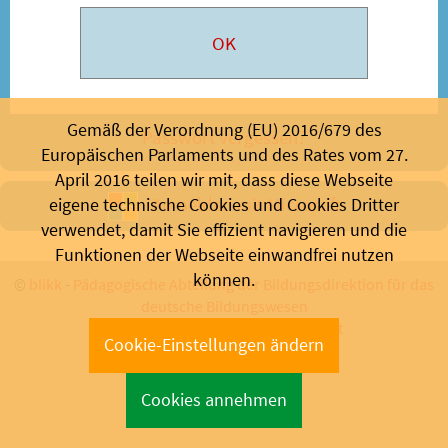
Gemäß der Verordnung (EU) 2016/679 des
Passwort vergessen?
Europäischen Parlaments und des Rates vom 27.
April 2016 teilen wir mit, dass diese Webseite
Anmelden mit Microsoft
eigene technische Cookies und Cookies Dritter
verwendet, damit Sie effizient navigieren und die
Funktionen der Webseite einwandfrei nutzen
können.
©
blikk
-
Pädagogische Abteilung der Bildungsdirektion für das
deutsche Bildungswesen
Bozen 2026 - Support:
info@blikk.it
Cookie-Einstellungen ändern
Cookies annehmen