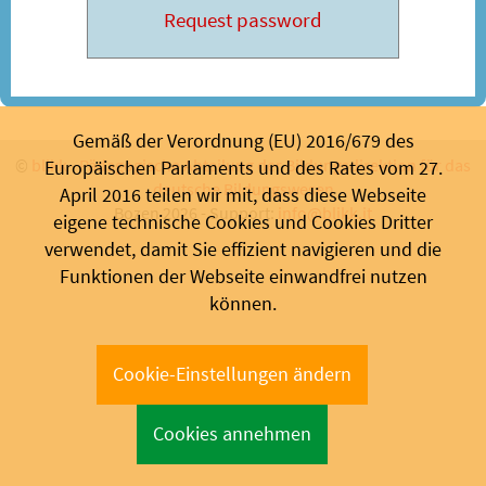
Gemäß der Verordnung (EU) 2016/679 des
©
blikk
-
Pädagogische Abteilung der Bildungsdirektion für das
Europäischen Parlaments und des Rates vom 27.
deutsche Bildungswesen
April 2016 teilen wir mit, dass diese Webseite
Bozen 2026 - Support:
info@blikk.it
eigene technische Cookies und Cookies Dritter
verwendet, damit Sie effizient navigieren und die
Funktionen der Webseite einwandfrei nutzen
können.
Cookie-Einstellungen ändern
Cookies annehmen