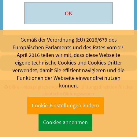
Gemäß der Verordnung (EU) 2016/679 des
Forgot password?
Europäischen Parlaments und des Rates vom 27.
April 2016 teilen wir mit, dass diese Webseite
Sign in with Microsoft
eigene technische Cookies und Cookies Dritter
verwendet, damit Sie effizient navigieren und die
Funktionen der Webseite einwandfrei nutzen
können.
©
blikk
-
Pädagogische Abteilung der Bildungsdirektion für das
deutsche Bildungswesen
Bozen 2026 - Support:
info@blikk.it
Cookie-Einstellungen ändern
Cookies annehmen