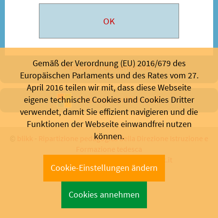
Gemäß der Verordnung (EU) 2016/679 des
Password dimenticata?
Europäischen Parlaments und des Rates vom 27.
April 2016 teilen wir mit, dass diese Webseite
Entrare con Microsoft
eigene technische Cookies und Cookies Dritter
verwendet, damit Sie effizient navigieren und die
Funktionen der Webseite einwandfrei nutzen
können.
©
blikk
-
Ripartizione pedagogica della Direzione Istruzione e
Formazione tedesca
Bolzano 2026 - Supporto:
info@blikk.it
Cookie-Einstellungen ändern
Cookies annehmen