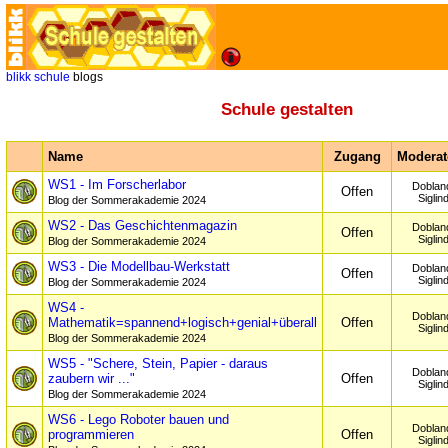
blikk
schule
blogs
Schule gestalten
Name
Zugang
Moderat
WS1 - Im Forscherlabor
Doblan
Offen
Siglin
Blog der Sommerakademie 2024
WS2 - Das Geschichtenmagazin
Doblan
Offen
Siglin
Blog der Sommerakademie 2024
WS3 - Die Modellbau-Werkstatt
Doblan
Offen
Siglin
Blog der Sommerakademie 2024
WS4 -
Doblan
Mathematik=spannend+logisch+genial+überall
Offen
Siglin
Blog der Sommerakademie 2024
WS5 - "Schere, Stein, Papier - daraus
Doblan
zaubern wir ..."
Offen
Siglin
Blog der Sommerakademie 2024
WS6 - Lego Roboter bauen und
Doblan
programmieren
Offen
Siglin