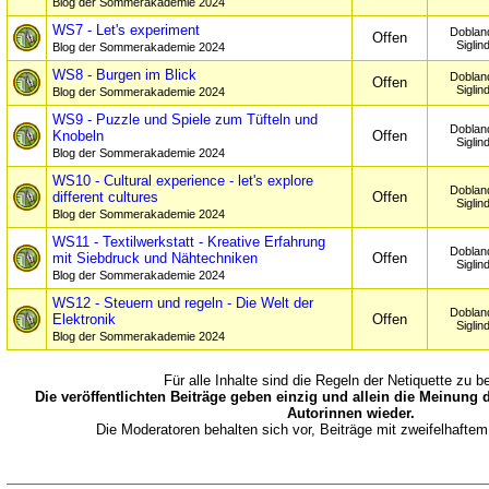
Blog der Sommerakademie 2024
WS7 - Let's experiment
Doblan
Offen
Siglin
Blog der Sommerakademie 2024
WS8 - Burgen im Blick
Doblan
Offen
Siglin
Blog der Sommerakademie 2024
WS9 - Puzzle und Spiele zum Tüfteln und
Doblan
Knobeln
Offen
Siglin
Blog der Sommerakademie 2024
WS10 - Cultural experience - let's explore
Doblan
different cultures
Offen
Siglin
Blog der Sommerakademie 2024
WS11 - Textilwerkstatt - Kreative Erfahrung
Doblan
mit Siebdruck und Nähtechniken
Offen
Siglin
Blog der Sommerakademie 2024
WS12 - Steuern und regeln - Die Welt der
Doblan
Elektronik
Offen
Siglin
Blog der Sommerakademie 2024
Für alle Inhalte sind die Regeln der Netiquette zu b
Die veröffentlichten Beiträge geben einzig und allein die Meinung 
Autorinnen wieder.
Die Moderatoren behalten sich vor, Beiträge mit zweifelhaftem