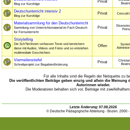
Privat
Beatri
Blog zur Kursfolge
Deutschunterricht intensiv 2
Privat
Cescutti
Blog zur Kursfolge
Materialsammlung für den Deutschunterricht
Eisenste
Privat
Sammlung von Unterrichtsmaterial im Fach Deutsch
Petra
für Fernunterricht
Storytelling
Die Sch?ler/innen verfassen Texte und bereichern
Syste
Offen
Administr
diese mit Audios, Videos und Fotos und so entstehen
multimediale Geschichten.
Viermeilenstiefel
Christan
Privat
Beatri
Schreibprojekt zur Begabtenförderung
Für alle Inhalte sind die Regeln der Netiquette zu b
Die veröffentlichten Beiträge geben einzig und allein die Meinung 
Autorinnen wieder.
Die Moderatoren behalten sich vor, Beiträge mit zweifelhaftem
Letzte Änderung:
07.08.2026
© Deutsche Pädagogische Abteilung - Bozen. 2000 