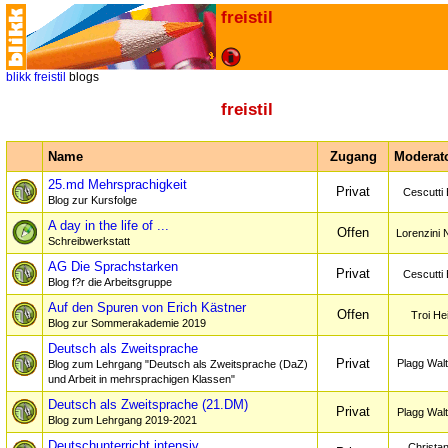
freistil
blikk
freistil
blogs
freistil
Name
Zugang
Moderato
25.md Mehrsprachigkeit
Privat
Cescutti
Blog zur Kursfolge
A day in the life of ...
Offen
Lorenzini 
Schreibwerkstatt
AG Die Sprachstarken
Privat
Cescutti
Blog f?r die Arbeitsgruppe
Auf den Spuren von Erich Kästner
Offen
Troi Hei
Blog zur Sommerakademie 2019
Deutsch als Zweitsprache
Privat
Plagg Wal
Blog zum Lehrgang "Deutsch als Zweitsprache (DaZ)
und Arbeit in mehrsprachigen Klassen"
Deutsch als Zweitsprache (21.DM)
Privat
Plagg Wal
Blog zum Lehrgang 2019-2021
Deutschunterricht intensiv
Christan