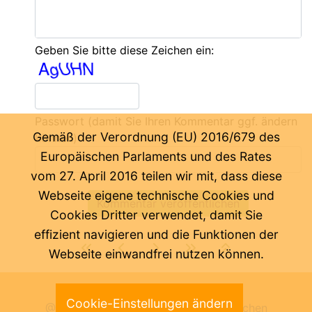
Geben Sie bitte diese Zeichen ein:
Passwort
(damit Sie Ihren Kommentar ggf. ändern
Gemäß der Verordnung (EU) 2016/679 des
können)
Europäischen Parlaments und des Rates
vom 27. April 2016 teilen wir mit, dass diese
Webseite eigene technische Cookies und
Cookies Dritter verwendet, damit Sie
effizient navigieren und die Funktionen der
Webseite einwandfrei nutzen können.
Letzte Änderung:
07.08.2026
Cookie-Einstellungen ändern
@ Pädagogische Abteilung der Deutschen