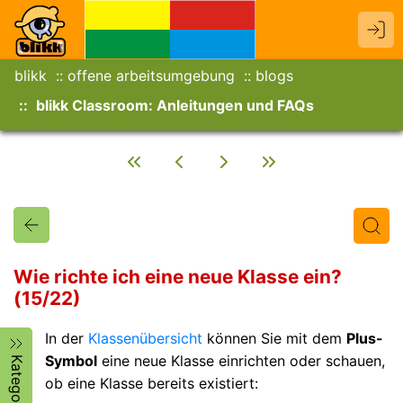
blikk
offene arbeitsumgebung
blogs
blikk Classroom: Anleitungen und FAQs
Wie richte ich eine neue Klasse ein?
(15/22)
Titel
Text
Autor/in
In der
Klassenübersicht
können Sie mit dem
Plus-
Symbol
eine neue Klasse einrichten oder schauen,
Kategorien
ob eine Klasse bereits existiert: