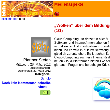
Medienaspekte
blikk
medien
blog
Wolken“ über dem Bildung
(1/1)
Cloud-Computing ist derzeit in aller M
Software- und Internetfirmen arbeiten f
virtualisierten IT-Infrastrukturen. St
hinzu und es wird in Zukunft schwierig 
gänzlich zu entziehen. Es ist schon l
Cloud-Computing auch ein Thema für de
Plattner Stefan
neuen Cloud-Plattformen bieten zweifel
Mittwoch, 28. März 2012
gibt auch Fragen und berechtigte Kritik
Zuletzt geändert:
Donnerstag, 29. März 2012
Kategorie:
Schule
Noch kein Kommentar, schreibe
einen ...