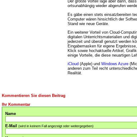
Der größte Vorteil läge aber darin, das
ortsunabhängig wieder abgerufen werd
Es gäbe einen stets einsatzbereiten te
Computer wären hinsichtlich der Softw
Stand wie neue Geräte.
Ein weiterer Vorteil von Cloud-Computi
digitalen Unterrichtsmaterialien und di
jederzeit und überall genutzt werden k
Eingabemasken für eigene Ergebnisse
Klick sowie hochaktuelle Artikel, Grafi
einige Vorteile, die diese neuartigen Le
iCloud
(Apple) und
Windows Azure
(Mic
anderen zum Teil recht unterschiedlich
Realität.
Kommentieren Sie diesen Beitrag
Ihr Kommentar
Name
E-Mail
(wird in keinem Fall angezeigt oder weitergegeben)