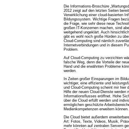
Die Informations-Broschüre „Wartungsd
2012 zeigt auf den letzten Seiten bere
Verwirklichung einer cloud-basierten Inf
Bildungssystem. Wichtige Fragen bezüg
die Frage, wie sehr diese neue Techno
großen IT-Konzernen machen, sind abe
weitgehend ungeklärt. Auch hinsichtlic
gibt es wohl noch große Hürden zu übe
Cloud-Computing sind nämlich zuverläs
Internetverbindungen und in diesem Pun
Problem.
Auf Cloud-Computing zu verzichten wär
falsche Weg, denn die Vorteile der neu
Hand und die erwähnten Probleme können
werden.
In Zeiten großer Einsparungen im Bild
wichtiger, eine effiziente und leistungs
und Cloud-Computing scheint mir hier di
Hilfe der neuen Cloud-Dienste werden 
Informationsflusses eröffnet. Hohe Si
über die Cloud erfüllt werden und indiv
ermöglichen geschützte Arbeitsbereiche
Medienkompetenzen erweitern können.
Die Cloud bietet außerdem erweiterbare
Art: Fotos, Texte, Videos, Musik, Präs
mehr könnten auf zentralen Servern ge