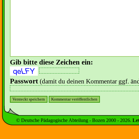
Gib bitte diese Zeichen ein:
Passwort
(damit du deinen Kommentar ggf. änd
© Deutsche Pädagogische Abteilung - Bozen 2000 -
2026
.
Le