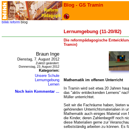
Blog - GS Tramin
blikk
reform
blog
Lernumgebung (11-20/82)
Die reformpädagogische Entwicklung
Tramin)
Braun Inge
Dienstag, 7. August 2012
Zuletzt geändert:
Donnerstag, 23. August 2012
Kategorien:
Unsere Schule
Lernumgebung
Mathematik im offenen Unterricht
Lernen
In Tramin wird seit etwa 20 Jahren hau
Noch kein Kommentar ...
das "aktiv entdeckenden Lernens“ nac
Müller unterrichtet.
Seit wir die Fachräume haben, bieten 
gehörenden Unterrichtsmaterialien in 
Mathematik auch einiges Material von
die Kinder, deren Zahlenbegriff noch ni
diese Materialien gerne zur Veranschau
selbstständig arbeiten zu können. Es f