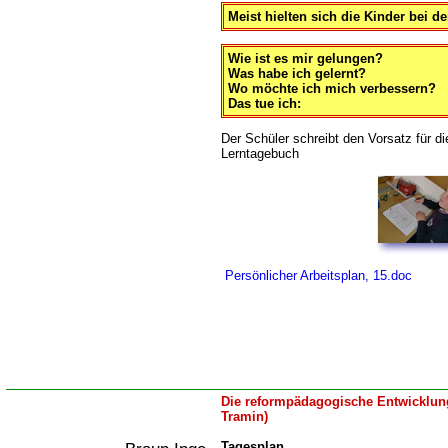
Meist hielten sich die Kinder bei d
Wie ist es mir gelungen?
Was habe ich gelernt?
Wo möchte ich mich verbessern?
Das tue ich:
Der Schüler schreibt den Vorsatz für d
Lerntagebuch
Persönlicher Arbeitsplan, 15.doc
Die reformpädagogische Entwicklung
Tramin)
Tagesplan