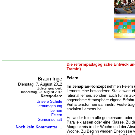
Die reformpädagogische Entwicklung
Tramin)
Braun Inge
Feiern
Dienstag, 7. August 2012
Im
Jenaplan-Konzept
nehmen Feiern u
Zuletzt geändert:
Lernens eine besonderen Stellenwert ein
Donnerstag, 23. August 2012
rational lernen, sondern auch für ihr z
Kategorien:
angenehme Atmosphäre eigene Erfahru
Unsere Schule
Verhaltensformen sammeln. Feste trage
Lernumgebung
sozialen Lernens bei.
Lernen
Feiern
Entweder feiern alle gemeinsam, oder n
Gemeinschaft
Parallelklassen oder eine Klasse. Zu d
Morgenkreis in der Woche und der Abs
Noch kein Kommentar ...
Woche. Zu Beginn werden Erlebnisse 