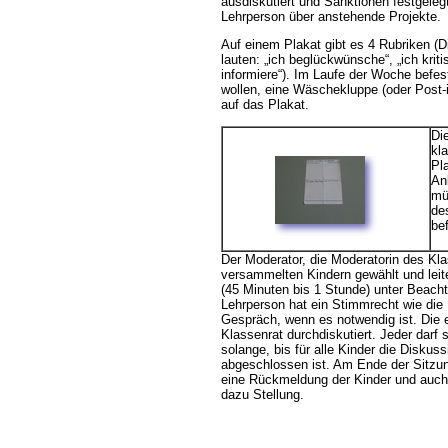
ausdiskutiert und Sanktionen festgeleg
Lehrperson über anstehende Projekte.
Auf einem Plakat gibt es 4 Rubriken (
lauten: „ich beglückwünsche“, „ich kritis
informiere“). Im Laufe der Woche befest
wollen, eine Wäschekluppe (oder Post-
auf das Plakat.
Di
kl
Pl
An
mü
de
bef
Der Moderator, die Moderatorin des Kl
versammelten Kindern gewählt und leite
(45 Minuten bis 1 Stunde) unter Beach
Lehrperson hat ein Stimmrecht wie die 
Gespräch, wenn es notwendig ist. Die
Klassenrat durchdiskutiert. Jeder darf
solange, bis für alle Kinder die Disku
abgeschlossen ist. Am Ende der Sitzung
eine Rückmeldung der Kinder und auch
dazu Stellung.