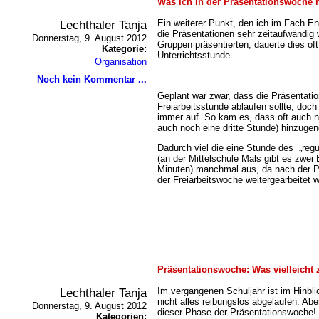
Was ich in der Präsentationswoche 
Lechthaler Tanja
Ein weiterer Punkt, den ich im Fach E
die Präsentationen sehr zeitaufwändig 
Donnerstag, 9. August 2012
Gruppen präsentierten, dauerte dies oft
Kategorie:
Unterrichtsstunde.
Organisation
Noch kein Kommentar ...
Geplant war zwar, dass die Präsentatio
Freiarbeitsstunde ablaufen sollte, doch 
immer auf. So kam es, dass oft auch n
auch noch eine dritte Stunde) hinzug
Dadurch viel die eine Stunde des „regul
(an der Mittelschule Mals gibt es zwei
Minuten) manchmal aus, da nach der Pr
der Freiarbeitswoche weitergearbeitet 
Präsentationswoche: Was vielleicht
Lechthaler Tanja
Im vergangenen Schuljahr ist im Hinblic
nicht alles reibungslos abgelaufen. Ab
Donnerstag, 9. August 2012
dieser Phase der Präsentationswoche!
Kategorien: