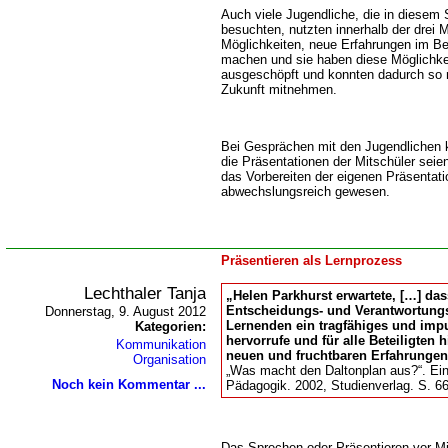
Auch viele Jugendliche, die in diesem 
besuchten, nutzten innerhalb der drei Mi
Möglichkeiten, neue Erfahrungen im Be
machen und sie haben diese Möglichkei
ausgeschöpft und konnten dadurch so 
Zukunft mitnehmen.
Bei Gesprächen mit den Jugendlichen 
die Präsentationen der Mitschüler seie
das Vorbereiten der eigenen Präsentatio
abwechslungsreich gewesen.
Präsentieren als Lernprozess
Lechthaler Tanja
Helen Parkhurst erwartete, […] das
Entscheidungs- und Verantwortung
Donnerstag, 9. August 2012
Lernenden ein tragfähiges und impu
Kategorien:
hervorrufe und für alle Beteiligten
Kommunikation
neuen und fruchtbaren Erfahrungen 
Organisation
Was macht den Daltonplan aus?“. Eine
Noch kein Kommentar ...
Pädagogik. 2002, Studienverlag. S. 66
Das Sprechen oder Präsentieren vor Mi