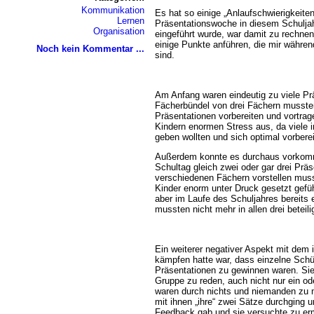
Kommunikation
Es hat so einige „Anlaufschwierigkeite
Lernen
Präsentationswoche in diesem Schuljah
Organisation
eingeführt wurde, war damit zu rechne
einige Punkte anführen, die mir währen
Noch kein Kommentar ...
sind.
Am Anfang waren eindeutig zu viele Pr
Fächerbündel von drei Fächern mussten
Präsentationen vorbereiten und vortrag
Kindern enormen Stress aus, da viele i
geben wollten und sich optimal vorberei
Außerdem konnte es durchaus vorkomm
Schultag gleich zwei oder gar drei Präs
verschiedenen Fächern vorstellen muss
Kinder enorm unter Druck gesetzt gefüh
aber im Laufe des Schuljahres bereits 
mussten nicht mehr in allen drei beteil
Ein weiterer negativer Aspekt mit dem 
kämpfen hatte war, dass einzelne Schül
Präsentationen zu gewinnen waren. Sie 
Gruppe zu reden, auch nicht nur ein od
waren durch nichts und niemanden zu m
mit ihnen „ihre“ zwei Sätze durchging u
Feedback gab und sie versuchte zu er