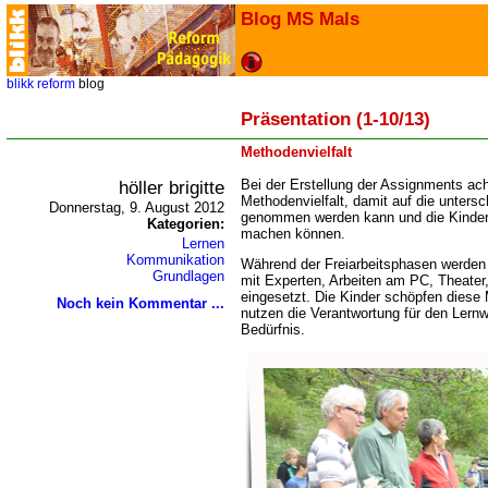
Blog MS Mals
blikk
reform
blog
Präsentation (1-10/13)
Methodenvielfalt
höller brigitte
Bei der Erstellung der Assignments ach
Methodenvielfalt, damit auf die unters
Donnerstag, 9. August 2012
genommen werden kann und die Kinder s
Kategorien:
machen können.
Lernen
Kommunikation
Während der Freiarbeitsphasen werden
Grundlagen
mit Experten, Arbeiten am PC, Theate
eingesetzt. Die Kinder schöpfen diese
Noch kein Kommentar ...
nutzen die Verantwortung für den Lernw
Bedürfnis.