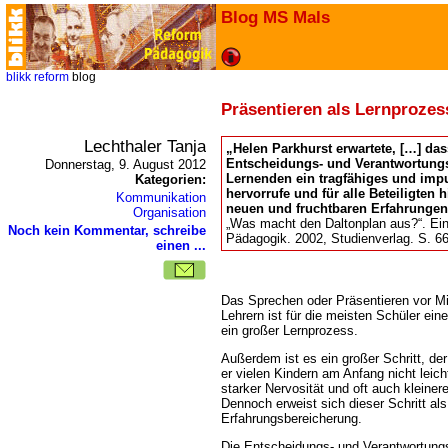
Blog MS Mals
blikk
reform
blog
Präsentieren als Lernprozess
Lechthaler Tanja
Helen Parkhurst erwartete, […] das
Entscheidungs- und Verantwortung
Donnerstag, 9. August 2012
Lernenden ein tragfähiges und impu
Kategorien:
hervorrufe und für alle Beteiligten
Kommunikation
neuen und fruchtbaren Erfahrungen 
Organisation
Was macht den Daltonplan aus?“. Eine
Noch kein Kommentar, schreibe
Pädagogik. 2002, Studienverlag. S. 66
einen ...
Das Sprechen oder Präsentieren vor Mi
Lehrern ist für die meisten Schüler ein
ein großer Lernprozess.
Außerdem ist es ein großer Schritt, de
er vielen Kindern am Anfang nicht leicht
starker Nervosität und oft auch kleiner
Dennoch erweist sich dieser Schritt als
Erfahrungsbereicherung.
Die Entscheidungs- und Verantwortung