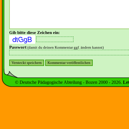
Gib bitte diese Zeichen ein:
Passwort
(damit du deinen Kommentar ggf. ändern kannst)
© Deutsche Pädagogische Abteilung - Bozen 2000 -
2026
.
Le