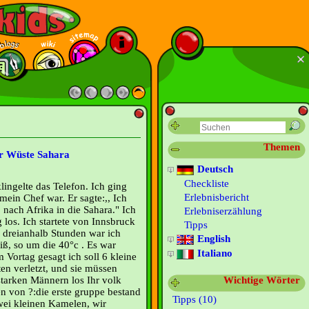
Themen
der Wüste Sahara
Deutsch
Checkliste
lingelte das Telefon. Ich ging
Erlebnisbericht
mein Chef war. Er sagte:,, Ich
 nach Afrika in die Sahara." Ich
Erlebniserzählung
g los. Ich startete von Innsbruck
Tipps
e dreianhalb Stunden war ich
English
ß, so um die 40°c . Es war
Italiano
 Vortag gesagt ich soll 6 kleine
en verletzt, und sie müssen
starken Männern los Ihr volk
Wichtige Wörter
n von ?:die erste gruppe bestand
Tipps (10)
ei kleinen Kamelen, wir