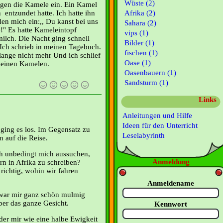
Wüste (2)
ngen die Kamele ein. Ein Kamel
 entzundet hatte. Ich hatte ihn
Afrika (2)
en mich ein:,, Du kanst bei uns
Sahara (2)
!" Es hatte Kameleintopf
vips (1)
lch. Die Nacht ging schnell
Bilder (1)
 Ich schrieb in meinen Tagebuch.
fischen (1)
 lange nicht mehr Und ich schlief
Oase (1)
Kleinen Kamelen.
Oasenbauern (1)
Sandsturm (1)
Links
Anleitungen und Hilfe
Ideen für den Unterricht
ing es los. Im Gegensatz zu
Leselabyrinth
n auf die Reise.
h unbedingt mich aussuchen,
Anmeldung
rn in Afrika zu schreiben?
 richtig, wohin wir fahren
Anmeldename
, war mir ganz schön mulmig
ber das ganze Gesicht.
Kennwort
er mir wie eine halbe Ewigkeit