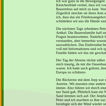
Ich war ganz in die Bewegungen 
Kästchenblatt vertief, dass ich vo
Bauernfrau auf mich zu kam. Verdu
Zögerlich streckte sie ihren Arm a
ich, dass das ein Friedensangebo
schüttelten wir uns die Hände und
Die nächsten Tage arbeiteten Pete
Artikel. Die Bauernfamilie half u
Fragen beantworteten. Natürlich h
verstanden, aber immerhin wusst
auszudrücken. Das Endresultat lie
voll mit Informationen und och s
Familie hätten wir das nie geschaf
Der Tag der Abreise rückte näher
mich traurig, da mir die Oasenb
waren. Ich hatte auch gelernt, d
Europa zu schätzen-
Die Rückreise mit dem Jeep war se
Anreise. Wir mussten eine ande
immer. Also fuhren wir durch eine
nur Sand gab. Plötzlich kam ei
Sand türmten sich auf. Der Jeepfa
Peter und ich machten es ihm na
beruhigte sich der Wind wieder 