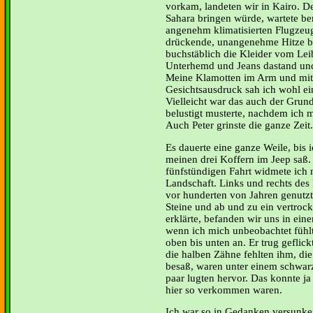
vorkam, landeten wir in Kairo. De
Sahara bringen würde, wartete be
angenehm klimatisierten Flugzeug
drückende, unangenehme Hitze beg
buchstäblich die Kleider vom Lei
Unterhemd und Jeans dastand und
Meine Klamotten im Arm und mit
Gesichtsausdruck sah ich wohl ei
Vielleicht war das auch der Grun
belustigt musterte, nachdem ich
Auch Peter grinste die ganze Zeit.
Es dauerte eine ganze Weile, bis i
meinen drei Koffern im Jeep saß
fünfstündigen Fahrt widmete ich 
Landschaft. Links und rechts des 
vor hunderten von Jahren genutzt 
Steine und ab und zu ein vertrock
erklärte, befanden wir uns in ein
wenn ich mich unbeobachtet fühlt
oben bis unten an. Er trug geflic
die halben Zähne fehlten ihm, di
besaß, waren unter einem schwarz
paar lugten hervor. Das konnte ja
hier so verkommen waren.
Ich war so in Gedanken versunken