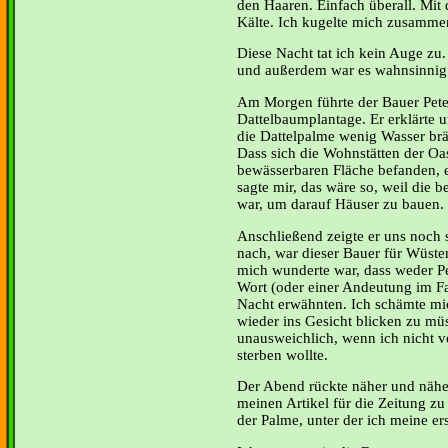
den Haaren. Einfach überall. Mit
Kälte. Ich kugelte mich zusamme
Diese Nacht tat ich kein Auge zu.
und außerdem war es wahnsinnig 
Am Morgen führte der Bauer Pete
Dattelbaumplantage. Er erklärte 
die Dattelpalme wenig Wasser brä
Dass sich die Wohnstätten der Oa
bewässerbaren Fläche befanden, e
sagte mir, das wäre so, weil die 
war, um darauf Häuser zu bauen.
Anschließend zeigte er uns noch 
nach, war dieser Bauer für Wüsten
mich wunderte war, dass weder Pe
Wort (oder einer Andeutung im Fa
Nacht erwähnten. Ich schämte mic
wieder ins Gesicht blicken zu mü
unausweichlich, wenn ich nicht 
sterben wollte.
Der Abend rückte näher und näher
meinen Artikel für die Zeitung zu
der Palme, unter der ich meine ers