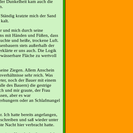
 der Dunkelheit kam auch die
n.
 Ständig kratzte mich der Sand
kalt.
r und mich durch seine
uns mit Händen und Füßen, dass
uchte und heiße, trockene Luft.
senbauern stets außerhalb der
rklärte er uns auch. Die Logik
bewässerbare Fläche zu wertvoll
seine Ziegen. Allem Anschein
verhältnisse sehr reich. Was
ter, noch der Bauer mit einem
lle des Bauern) die gestrige
h und mir graute, der Frau
ssen, aber es war
verhungern oder an Schlafmangel
. Ich hatte bereits angefangen,
 schreiben und saß wieder unter
te Nacht hier verbracht hatte.