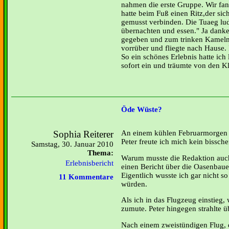
nahmen die erste Gruppe. Wir fa
hatte beim Fuß einen Ritz,der sich
gemusst verbinden. Die Tuaeg lud
übernachten und essen." Ja danke
gegeben und zum trinken Kamelmi
vorrüber und fliegte nach Hause.
So ein schönes Erlebnis hatte ich
sofort ein und träumte von den 
Öde Wüste?
Sophia Reiterer
An einem kühlen Februarmorgen g
Peter freute ich mich kein bissche
Samstag, 30. Januar 2010
Thema:
Warum musste die Redaktion auc
Erlebnisbericht
einen Bericht über die Oasenbaue
Eigentlich wusste ich gar nicht so
11 Kommentare
würden.
Als ich in das Flugzeug einstieg
zumute. Peter hingegen strahlte ü
Nach einem zweistündigen Flug, d