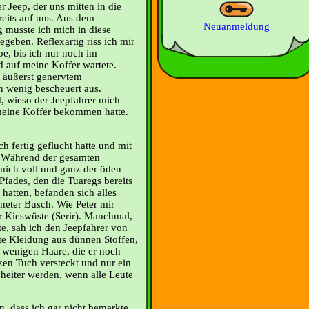
r Jeep, der uns mitten in die
reits auf uns. Aus dem
Neuanmeldung
 musste ich mich in diese
eben. Reflexartig riss ich mir
be, bis ich nur noch im
 auf meine Koffer wartete.
 äußerst genervtem
n wenig bescheuert aus.
d, wieso der Jeepfahrer mich
 meine Koffer bekommen hatte.
ch fertig geflucht hatte und mit
. Während der gesamten
mich voll und ganz der öden
Pfades, den die Tuaregs bereits
hatten, befanden sich alles
neter Busch. Wie Peter mir
er Kieswüste (Serir). Manchmal,
e, sah ich den Jeepfahrer von
kte Kleidung aus dünnen Stoffen,
e wenigen Haare, die er noch
en Tuch versteckt und nur ein
 heiter werden, wenn alle Leute
, dass ich gar nicht bemerkte,