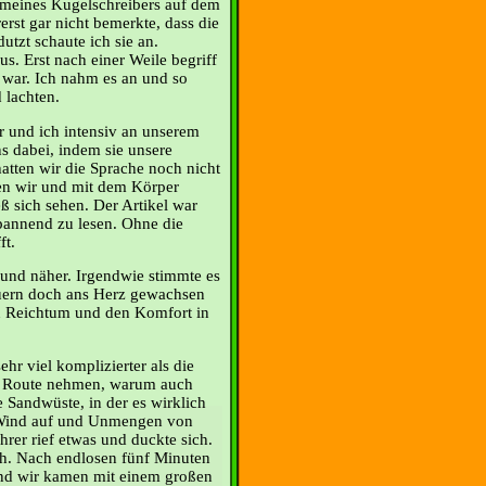
meines Kugelschreibers auf dem
rerst gar nicht bemerkte, dass die
tzt schaute ich sie an.
us. Erst nach einer Weile begriff
t war. Ich nahm es an und so
 lachten.
r und ich intensiv an unserem
ns dabei, indem sie unsere
atten wir die Sprache noch nicht
en wir und mit dem Körper
ß sich sehen. Der Artikel war
pannend zu lesen. Ohne die
ft.
 und näher. Irgendwie stimmte es
auern doch ans Herz gewachsen
en Reichtum und den Komfort in
hr viel komplizierter als die
re Route nehmen, warum auch
 Sandwüste, in der es wirklich
n Wind auf und Unmengen von
hrer rief etwas und duckte sich.
ch. Nach endlosen fünf Minuten
und wir kamen mit einem großen