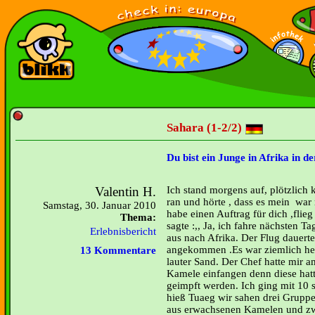
Sahara (1-2/2)
Du bist ein Junge in Afrika in 
Valentin H.
Ich stand morgens auf, plötzlich k
ran und hörte , dass es mein war 
Samstag, 30. Januar 2010
habe einen Auftrag für dich ,flieg
Thema:
sagte :,, Ja, ich fahre nächsten Ta
Erlebnisbericht
aus nach Afrika. Der Flug dauert
angekommen .Es war ziemlich hei
13 Kommentare
lauter Sand. Der Chef hatte mir am
Kamele einfangen denn diese hatt
geimpft werden. Ich ging mit 10 
hieß Tuaeg wir sahen drei Gruppe
aus erwachsenen Kamelen und zw