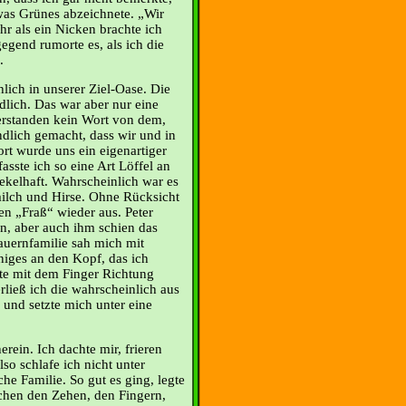
was Grünes abzeichnete. „Wir
ehr als ein Nicken brachte ich
egend rumorte es, als ich die
.
lich in unserer Ziel-Oase. Die
dlich. Das war aber nur eine
erstanden kein Wort von dem,
ndlich gemacht, dass wir und in
rt wurde uns ein eigenartiger
fasste ich so eine Art Löffel an
ekelhaft. Wahrscheinlich war es
ilch und Hirse. Ohne Rücksicht
n „Fraß“ wieder aus. Peter
en, aber auch ihm schien das
auernfamilie sah mich mit
iges an den Kopf, das ich
igte mit dem Finger Richtung
ieß ich die wahrscheinlich aus
und setzte mich unter eine
ein. Ich dachte mir, frieren
lso schlafe ich nicht unter
e Familie. So gut es ging, legte
schen den Zehen, den Fingern,