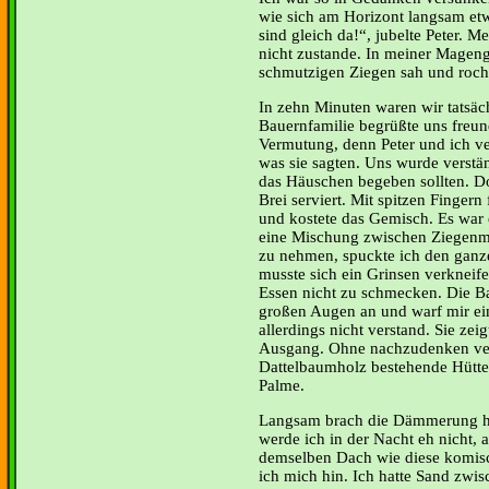
wie sich am Horizont langsam et
sind gleich da!“, jubelte Peter. M
nicht zustande. In meiner Mageng
schmutzigen Ziegen sah und roch
In zehn Minuten waren wir tatsäch
Bauernfamilie begrüßte uns freun
Vermutung, denn Peter und ich v
was sie sagten. Uns wurde verstä
das Häuschen begeben sollten. Do
Brei serviert. Mit spitzen Fingern 
und kostete das Gemisch. Es war 
eine Mischung zwischen Ziegenm
zu nehmen, spuckte ich den ganze
musste sich ein Grinsen verkneif
Essen nicht zu schmecken. Die B
großen Augen an und warf mir ein
allerdings nicht verstand. Sie ze
Ausgang. Ohne nachzudenken verl
Dattelbaumholz bestehende Hütte 
Palme.
Langsam brach die Dämmerung her
werde ich in der Nacht eh nicht, a
demselben Dach wie diese komisch
ich mich hin. Ich hatte Sand zwi