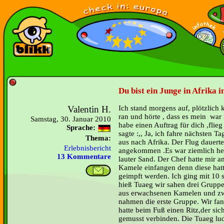
Du bist ein Junge in Afrika 
Valentin H.
Ich stand morgens auf, plötzlich k
ran und hörte , dass es mein war 
Samstag, 30. Januar 2010
habe einen Auftrag für dich ,flieg
Sprache:
sagte :,, Ja, ich fahre nächsten Ta
Thema:
aus nach Afrika. Der Flug dauert
Erlebnisbericht
angekommen .Es war ziemlich hei
13 Kommentare
lauter Sand. Der Chef hatte mir am
Kamele einfangen denn diese hatt
geimpft werden. Ich ging mit 10 
hieß Tuaeg wir sahen drei Gruppe
aus erwachsenen Kamelen und zw
nahmen die erste Gruppe. Wir fa
hatte beim Fuß einen Ritz,der sich
gemusst verbinden. Die Tuaeg lud