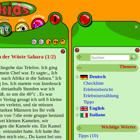
in der Wüste Sahara (1/2)
Themen
lingelte das Telefon. Ich ging
mein Chef war. Er sagte:,, Ich
Deutsch
 nach Afrika in die Sahara." Ich
Checkliste
g los. Ich startete von Innsbruck
e dreianhalb Stunden war ich
Erlebnisbericht
ß, so um die 40°c . Es war
Erlebniserzählung
 Vortag gesagt ich soll 6 kleine
Tipps
en verletzt, und sie müssen
English
starken Männern los Ihr volk
Italiano
n von ?:die erste gruppe bestand
ei kleinen Kamelen, wir
ngen die Kamele ein. Ein Kamel
Wichtige Wörter
 entzundet hatte. Ich hatte ihn
Tipps (10)
en mich ein:,, Du kanst bei uns