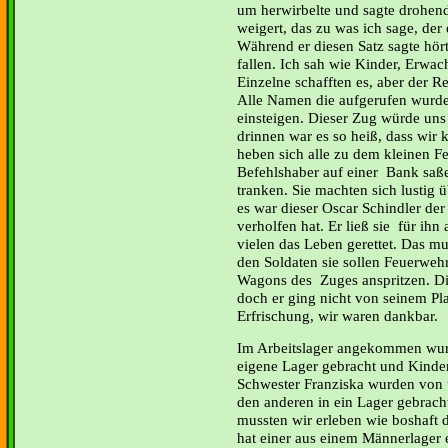
um herwirbelte und sagte drohend
weigert, das zu was ich sage, der
Während er diesen Satz sagte hö
fallen. Ich sah wie Kinder, Erwa
Einzelne schafften es, aber der R
Alle Namen die aufgerufen wurde
einsteigen. Dieser Zug würde uns 
drinnen war es so heiß, dass wi
heben sich alle zu dem kleinen Fe
Befehlshaber auf einer Bank saß
tranken. Sie machten sich lustig ü
es war dieser Oscar Schindler de
verholfen hat. Er ließ sie für ihn 
vielen das Leben gerettet. Das mus
den Soldaten sie sollen Feuerweh
Wagons des Zuges anspritzen. Die
doch er ging nicht von seinem Pla
Erfrischung, wir waren dankbar.
Im Arbeitslager angekommen wu
eigene Lager gebracht und Kinder
Schwester Franziska wurden von u
den anderen in ein Lager gebrach
mussten wir erleben wie boshaft d
hat einer aus einem Männerlager 