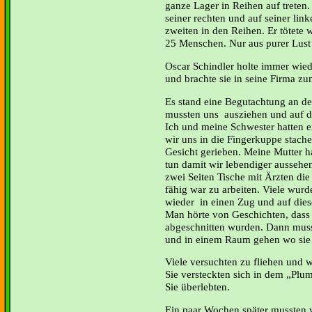
ganze Lager in Reihen auf treten. 
seiner rechten und auf seiner lin
zweiten in den Reihen. Er tötete
25 Menschen. Nur aus purer Lust
Oscar Schindler holte immer wied
und brachte sie in seine Firma zu
Es stand eine Begutachtung an der
mussten uns ausziehen und auf d
Ich und meine Schwester hatten ei
wir uns in die Fingerkuppe stach
Gesicht gerieben. Meine Mutter ha
tun damit wir lebendiger ausseh
zwei Seiten Tische mit Ärzten die
fähig war zu arbeiten. Viele wurd
wieder in einen Zug und auf die
Man hörte von Geschichten, dass 
abgeschnitten wurden. Dann musst
und in einem Raum gehen wo sie 
Viele versuchten zu fliehen und w
Sie versteckten sich in dem „Pl
Sie überlebten.
Ein paar Wochen später mussten w