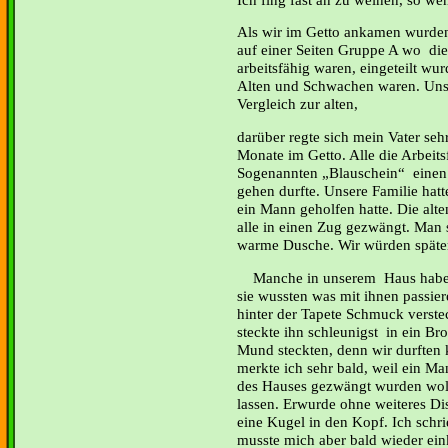
Als wir im Getto ankamen wurden 
auf einer Seiten Gruppe A wo die 
arbeitsfähig waren, eingeteilt wu
Alten und Schwachen waren. Uns
Vergleich zur alten,
darüber regte sich mein Vater seh
Monate im Getto. Alle die Arbeit
Sogenannten „Blauschein“ einen 
gehen durfte. Unsere Familie hatt
ein Mann geholfen hatte. Die al
alle in einen Zug gezwängt. Man 
warme Dusche. Wir würden später
Manche in unserem Haus haben 
sie wussten was mit ihnen passie
hinter der Tapete Schmuck verst
steckte ihn schleunigst in ein Bro
Mund steckten, denn wir durften
merkte ich sehr bald, weil ein M
des Hauses gezwängt wurden wollt
lassen. Erwurde ohne weiteres Di
eine Kugel in den Kopf. Ich schr
musste mich aber bald wieder einkr