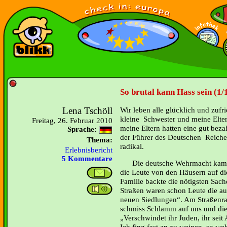
So brutal kann Hass sein (1/
Lena Tschöll
Wir leben alle glücklich und zufr
kleine Schwester und meine Elter
Freitag, 26. Februar 2010
meine Eltern hatten eine gut bezah
Sprache:
der Führer des Deutschen Reiches
Thema:
radikal.
Erlebnisbericht
5 Kommentare
Die deutsche Wehrmacht kam in
die Leute von den Häusern auf di
Familie backte die nötigsten Sach
Straßen waren schon Leute die 
neuen Siedlungen“. Am Straßenra
schmiss Schlamm auf uns und die 
Verschwindet ihr Juden, ihr sei
Ich fing fast an zu weinen, so weh