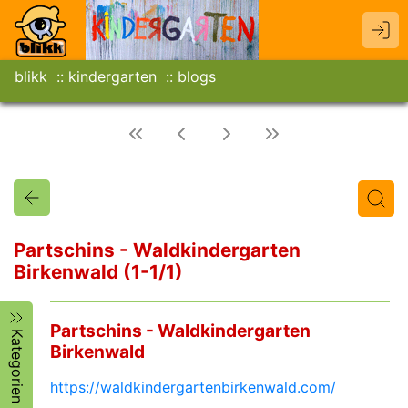
blikk
kindergarten
blogs
Partschins - Waldkindergarten
Birkenwald (1-1/1)
Titel
Text
Autor/in
Partschins - Waldkindergarten
Kategorien
Birkenwald
https://waldkindergartenbirkenwald.com/