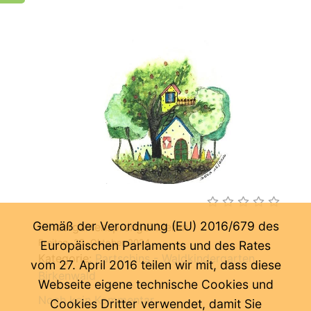
Gemäß der Verordnung (EU) 2016/679 des
Kindergartensprengel Meran
Freitag, 25. Oktober 2024
Europäischen Parlaments und des Rates
Kategorie:
Partschins - Waldkindergarten
vom 27. April 2016 teilen wir mit, dass diese
Birkenwald
Webseite eigene technische Cookies und
Noch kein Kommentar ...
Cookies Dritter verwendet, damit Sie