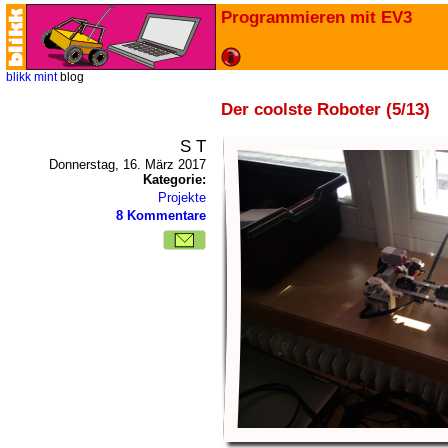
Programmieren mit EV3
blikk
mint
blog
Der coolste Roboter (5/13)
S T
Donnerstag, 16. März 2017
Kategorie:
Projekte
8 Kommentare