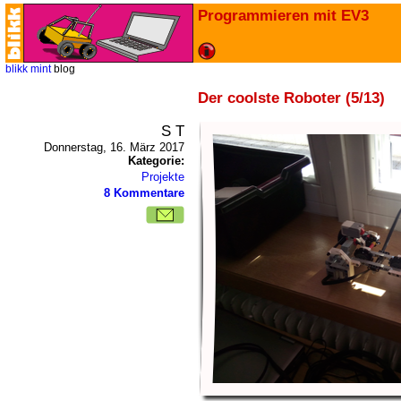
Programmieren mit EV3
blikk
mint
blog
Der coolste Roboter (5/13)
S T
Donnerstag, 16. März 2017
Kategorie:
Projekte
8 Kommentare