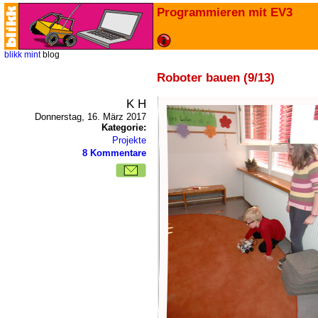
Programmieren mit EV3
blikk
mint
blog
Roboter bauen (9/13)
K H
Donnerstag, 16. März 2017
Kategorie:
Projekte
8 Kommentare