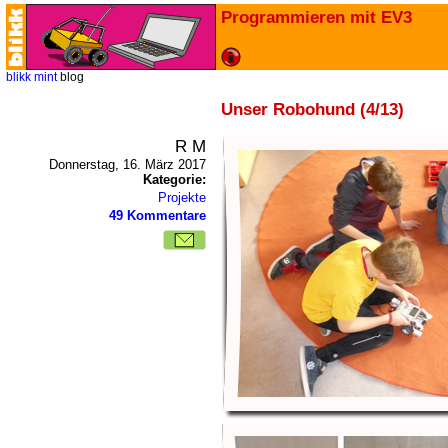
Programmieren mit EV3
blikk
mint
blog
Unser Robohund (4/13)
R M
Donnerstag, 16. März 2017
Kategorie:
Projekte
49 Kommentare