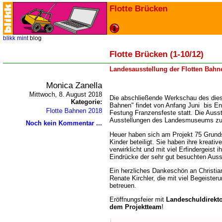
Flotte Brücken
blikk
mint
blog
Flotte Brücken (1-10/12)
Landesausstellung der Flotten Bahn
Monica Zanella
Mittwoch, 8. August 2018
Die abschließende Werkschau des diesj
Kategorie:
Bahnen" findet von Anfang Juni bis E
Flotte Bahnen 2018
Festung Franzensfeste statt. Die Ausste
Ausstellungen des Landesmuseums zu
Noch kein Kommentar ...
Heuer haben sich am Projekt 75 Grunds
Kinder beteiligt. Sie haben ihre kreat
verwirklicht und mit viel Erfindergeist 
Eindrücke der sehr gut besuchten Auss
Ein herzliches Dankeschön an Christia
Renate Kirchler, die mit viel Begeiste
betreuen.
Eröffnungsfeier mit
Landeschuldirekto
dem Projektteam
!