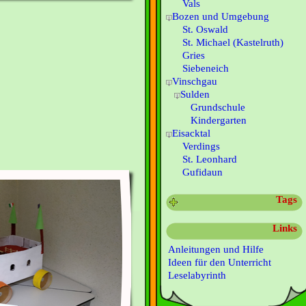
Vals
Bozen und Umgebung
St. Oswald
St. Michael (Kastelruth)
Gries
Siebeneich
Vinschgau
Sulden
Grundschule
Kindergarten
Eisacktal
Verdings
St. Leonhard
Gufidaun
Tags
Links
Anleitungen und Hilfe
Ideen für den Unterricht
Leselabyrinth