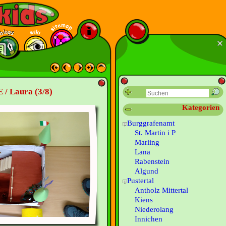
 / Laura (3/8)
Kategorien
Burggrafenamt
St. Martin i P
Marling
Lana
Rabenstein
Algund
Pustertal
Antholz Mittertal
Kiens
Niederolang
Innichen