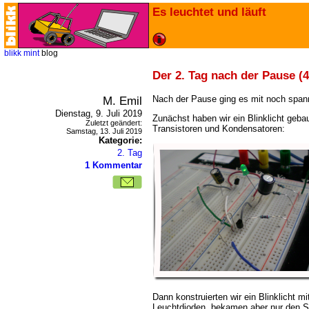
Es leuchtet und läuft
blikk
mint
blog
Der 2. Tag nach der Pause (4
M. Emil
Nach der Pause ging es mit noch span
Dienstag, 9. Juli 2019
Zunächst haben wir ein Blinklicht gebau
Zuletzt geändert:
Transistoren und Kondensatoren:
Samstag, 13. Juli 2019
Kategorie:
2. Tag
1 Kommentar
Dann konstruierten wir ein Blinklicht 
Leuchtdioden, bekamen aber nur den Sc