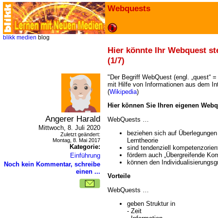
Webquests
blikk
medien
blog
Hier könnte Ihr Webquest ste
(1/7)
"Der Begriff WebQuest (engl. „quest“ =
mit Hilfe von Informationen aus dem Int
(
Wikipedia
)
Hier können Sie Ihren eigenen Webqu
Angerer Harald
WebQuests
Mittwoch, 8. Juli 2020
beziehen sich auf Überlegungen 
Zuletzt geändert:
Lerntheorie
Montag, 8. Mai 2017
Kategorie:
sind tendenziell kompetenzorient
fördern auch „Übergreifende Ko
Einführung
können den Individualisierungsg
Noch kein Kommentar, schreibe
einen ...
Vorteile
WebQuests
geben Struktur in
- Zeit