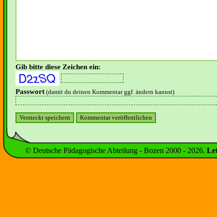
Gib bitte diese Zeichen ein:
Passwort
(damit du deinen Kommentar ggf. ändern kannst)
© Deutsche Pädagogische Abteilung - Bozen 2000 -
2026
.
Le