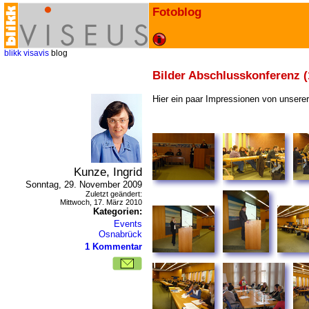
Fotoblog
blikk
visavis
blog
Bilder Abschlusskonferenz (
Hier ein paar Impressionen von unsere
Kunze, Ingrid
Sonntag, 29. November 2009
Zuletzt geändert:
Mittwoch, 17. März 2010
Kategorien:
Events
Osnabrück
1 Kommentar