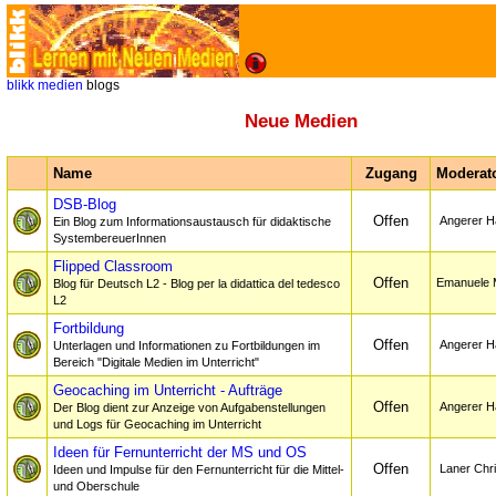
blikk
medien
blogs
Neue Medien
Name
Zugang
Moderato
DSB-Blog
Offen
Angerer H
Ein Blog zum Informationsaustausch für didaktische
SystembereuerInnen
Flipped Classroom
Offen
Emanuele 
Blog für Deutsch L2 - Blog per la didattica del tedesco
L2
Fortbildung
Offen
Angerer H
Unterlagen und Informationen zu Fortbildungen im
Bereich "Digitale Medien im Unterricht"
Geocaching im Unterricht - Aufträge
Offen
Angerer H
Der Blog dient zur Anzeige von Aufgabenstellungen
und Logs für Geocaching im Unterricht
Ideen für Fernunterricht der MS und OS
Offen
Laner Chri
Ideen und Impulse für den Fernunterricht für die Mittel-
und Oberschule