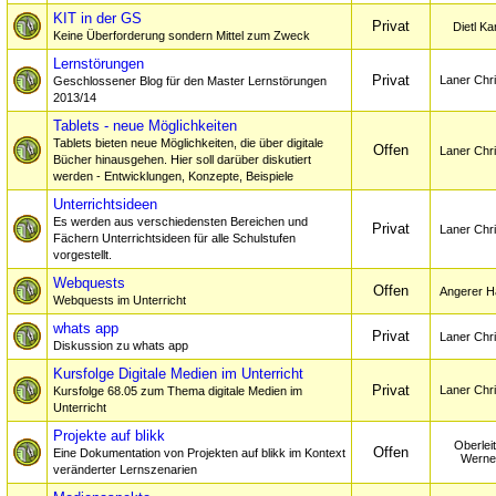
KIT in der GS
Privat
Dietl Ka
Keine Überforderung sondern Mittel zum Zweck
Lernstörungen
Privat
Laner Chri
Geschlossener Blog für den Master Lernstörungen
2013/14
Tablets - neue Möglichkeiten
Tablets bieten neue Möglichkeiten, die über digitale
Offen
Laner Chri
Bücher hinausgehen. Hier soll darüber diskutiert
werden - Entwicklungen, Konzepte, Beispiele
Unterrichtsideen
Es werden aus verschiedensten Bereichen und
Privat
Laner Chri
Fächern Unterrichtsideen für alle Schulstufen
vorgestellt.
Webquests
Offen
Angerer H
Webquests im Unterricht
whats app
Privat
Laner Chri
Diskussion zu whats app
Kursfolge Digitale Medien im Unterricht
Privat
Laner Chri
Kursfolge 68.05 zum Thema digitale Medien im
Unterricht
Projekte auf blikk
Oberleit
Offen
Eine Dokumentation von Projekten auf blikk im Kontext
Werne
veränderter Lernszenarien