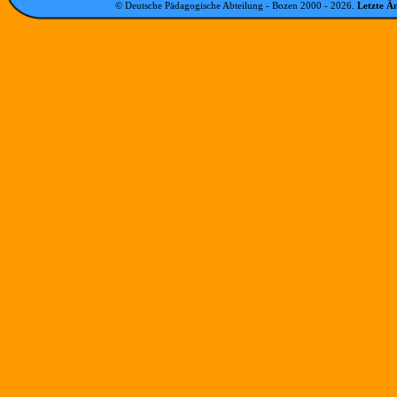
© Deutsche Pädagogische Abteilung - Bozen 2000 -
2026
.
Letzte Ä