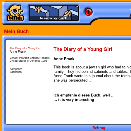
Mein Buch
The Diary of a Young Girl
The Diary of a Young Girl
Anne Frank
Verlag: Pearson English Readers
Anne Frank
United States of America 1995
This book is about a jewish girl who had to hi
Kategorie:
family. They hid behind cabinets and tables. 
Sachbuch
Anne Frank wrote in a journal about the terri
she was persecuted...
Ich empfehle dieses Buch, weil ...
... it is very interesting
Beitrag