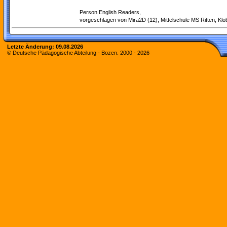
Person English Readers,
vorgeschlagen von Mira2D (12), Mittelschule MS Ritten, Klo
Letzte Änderung:
09.08.2026
© Deutsche Pädagogische Abteilung - Bozen. 2000 -
2026