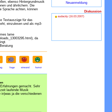
llen, ebenso Hintergrundmusik
Neuanmeldung
ionen und ähnlichem. Die
te Sprache achten, können
Diskussion
audacity
(16.03.2007)
ie Textauszüge für das
teht, einzulesen und als mp3-
ammes lame
nloads_13003295.html), da
ingt.
 Beratung
rag
frage
einwand
humor
sen
 Erfahrungen gemacht. Sehr
htzeit laufende Musik
e in)was ja die verschiedenen