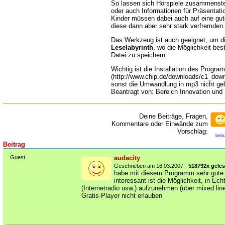
So lassen sich Hörspiele zusammenste
oder auch Informationen für Präsentat
Kinder müssen dabei auch auf eine gu
diese dann aber sehr stark verfremden.
Das Werkzeug ist auch geeignet, um d
Leselabyrinth
, wo die Möglichkeit bes
Datei zu speichern.
Wichtig ist die Installation des Progr
(http://www.chip.de/downloads/c1_dow
sonst die Umwandlung in mp3 nicht gel
Beantragt von: Bereich Innovation und
Deine Beiträge, Fragen,
Kommentare oder Einwände zum
Vorschlag:
beit
Beitrag
Guest
audacity
Geschrieben am 16.03.2007 -
518792x gele
habe mit diesem Programm sehr gute
interessant ist die Möglichkeit, in Ec
(Internetradio usw.) aufzunehmen (über mixed lin
Gratis-Player nicht erlauben