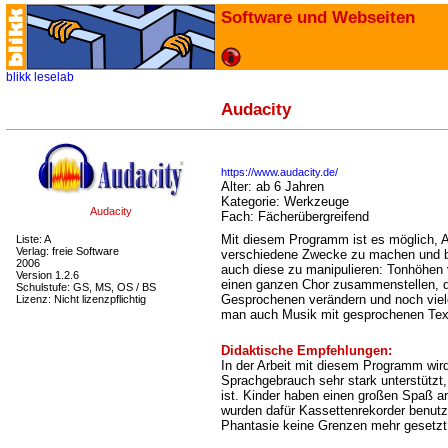
Software und Webseiten
blikk
leselab
Audacity
https://www.audacity.de/
Alter:
ab 6 Jahren
Kategorie:
Werkzeuge
Audacity
Fach:
Fächerübergreifend
Mit diesem Programm ist es möglich, 
Liste: A
Verlag: freie Software
verschiedene Zwecke zu machen und be
2006
auch diese zu manipulieren: Tonhöhen 
Version 1.2.6
einen ganzen Chor zusammenstellen, d
Schulstufe: GS, MS, OS / BS
Gesprochenen verändern und noch viel
Lizenz: Nicht lizenzpflichtig
man auch Musik mit gesprochenen Text
Didaktische Empfehlungen:
In der Arbeit mit diesem Programm wir
Sprachgebrauch sehr stark unterstützt, 
ist. Kinder haben einen großen Spaß an
wurden dafür Kassettenrekorder benutzt
Phantasie keine Grenzen mehr gesetzt