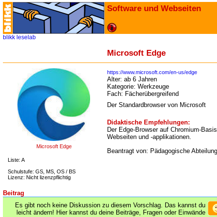
Software und Webseiten
blikk
leselab
Microsoft Edge
https://www.microsoft.com/en-us/edge
Alter:
ab 6 Jahren
Kategorie:
Werkzeuge
Fach:
Fächerübergreifend
Der Standardbrowser von Microsoft
Didaktische Empfehlungen:
Der Edge-Browser auf Chromium-Basis u
Webseiten und -applikationen.
Microsoft Edge
Beantragt von: Pädagogische Abteilun
Liste: A
Schulstufe: GS, MS, OS / BS
Lizenz: Nicht lizenzpflichtig
Beitrag
Es gibt noch keine Diskussion zu diesem Vorschlag. Das kannst du
leicht ändern! Hier kannst du deine Beiträge, Fragen oder Einwände