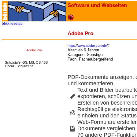
Software und Webseiten
blikk
leselab
Adobe Pro
https://www.adobe.com/de/#
Alter:
ab 6 Jahren
Adobe Pro
Kategorie:
Sonstiges
Fach:
Fächerübergreifend
Schulstufe: GS, MS, OS / BS
Lizenz: Schullizenz
PDF-Dokumente anzeigen, d
und kommentieren
Text und Bilder bearbei
exportieren, schützen un
Erstellen von beschrei
Rechtsgültige elektronis
einholen und den Status
Web-Formulare erstellen
Dokumente vergleichen 
70 andere PDF-Funktio