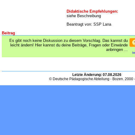
Didaktische Empfehlungen:
siehe Beschreibung
Beantragt von: SSP Lana
Beitrag
Es gibt noch keine Diskussion zu diesem Vorschlag. Das kannst du
leicht ändern! Hier kannst du deine Beiträge, Fragen oder Einwände
anbringen ...
be
Letzte Änderung:
07.08.2026
© Deutsche Pädagogische Abteilung - Bozen. 2000 