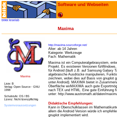
Software und Webseiten
blikk
leselab
Maxima
http://maxima.sourceforge.net/
Alter:
ab 14 Jahren
Kategorie:
Werkzeuge
Fach:
Mathematik
Maxima ist ein Computeralgebrasystem, ent
Projekt. Es existieren Versionen fürWindows
für Android (läuft z.B. auf Samsung Galaxy 
algebraische Ausdrücke manipulieren, Funkt
Maxima
zeichnen, wobei dies auf Basis von gnuplot ge
unter Android). MAXIMA bietet in Zusammenar
Liste: B
Oberfläche wxMAXIMA auch gute Exportmögl
Verlag: Open Source - GNU
nach TEX und HTML. Eine gute Einführung fi
1998
unter:
http://www.austromath.at/daten/maxi
Schulstufe: OS / BS
Lizenz: Nicht lizenzpflichtig
Didaktische Empfehlungen:
Systemvoraussetzungen
Kann in Oberschulklassen im Mathematikunter
allem die Android Version würde ich empfehl
gnuplot implementiert wird.