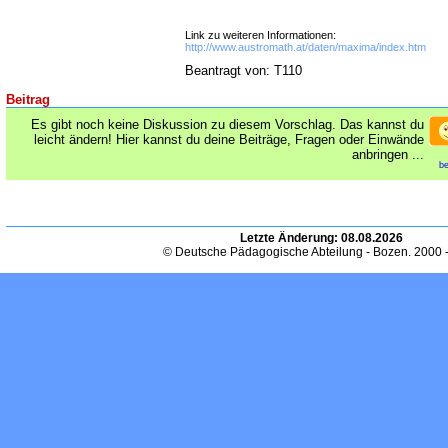
Link zu weiteren Informationen:
http://www.austromath.at/daten/maxima/index.htm
Beantragt von: T110
Beitrag
Es gibt noch keine Diskussion zu diesem Vorschlag. Das kannst du
leicht ändern! Hier kannst du deine Beiträge, Fragen oder Einwände
anbringen ...
be
Letzte Änderung:
08.08.2026
© Deutsche Pädagogische Abteilung - Bozen. 2000 