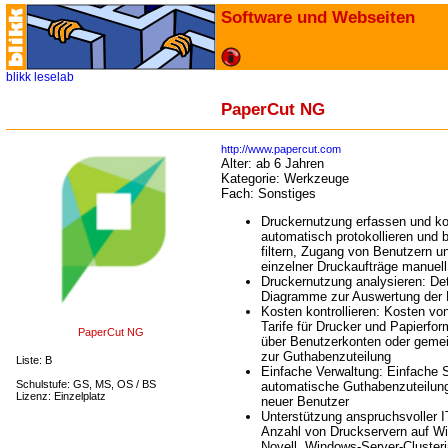
Software und Webseiten
blikk
leselab
PaperCut NG
http://www.papercut.com
Alter:
ab 6 Jahren
Kategorie:
Werkzeuge
Fach:
Sonstiges
Druckernutzung erfassen und kon
automatisch protokollieren und 
filtern, Zugang von Benutzern u
einzelner Druckaufträge manuell
Druckernutzung analysieren: Deta
Diagramme zur Auswertung der D
Kosten kontrollieren: Kosten vo
Tarife für Drucker und Papierfo
PaperCut NG
über Benutzerkonten oder geme
zur Guthabenzuteilung
Liste: B
Einfache Verwaltung: Einfache 
Schulstufe: GS, MS, OS / BS
automatische Guthabenzuteilung
Lizenz: Einzelplatz
neuer Benutzer
Unterstützung anspruchsvoller 
Anzahl von Druckservern auf W
Novell, Windows-Server-Cluster