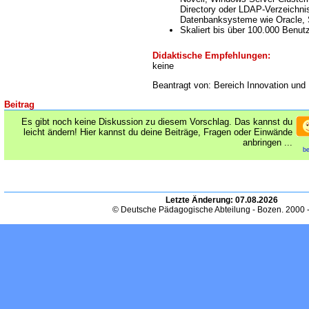
Directory oder LDAP-Verzeichni
Datenbanksysteme wie Oracle,
Skaliert bis über 100.000 Benut
Didaktische Empfehlungen:
keine
Beantragt von: Bereich Innovation und
Beitrag
Es gibt noch keine Diskussion zu diesem Vorschlag. Das kannst du
leicht ändern! Hier kannst du deine Beiträge, Fragen oder Einwände
anbringen ...
be
Letzte Änderung:
07.08.2026
© Deutsche Pädagogische Abteilung - Bozen. 2000 