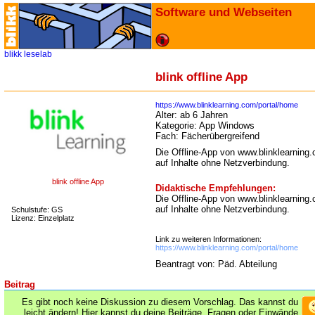
Software und Webseiten
blikk
leselab
blink offline App
https://www.blinklearning.com/portal/home
Alter:
ab 6 Jahren
Kategorie:
App Windows
Fach:
Fächerübergreifend
Die Offline-App von www.blinklearning.c
auf Inhalte ohne Netzverbindung.
blink offline App
Didaktische Empfehlungen:
Die Offline-App von www.blinklearning.c
auf Inhalte ohne Netzverbindung.
Schulstufe: GS
Lizenz: Einzelplatz
Link zu weiteren Informationen:
https://www.blinklearning.com/portal/home
Beantragt von: Päd. Abteilung
Beitrag
Es gibt noch keine Diskussion zu diesem Vorschlag. Das kannst du
leicht ändern! Hier kannst du deine Beiträge, Fragen oder Einwände