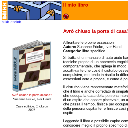
Il mio libro
blikk
leselab
Avrò chiuso la porta di casa
Affrontare le proprie ossessioni
Autore:
Susanne Fricke, Iver Hand
Categoria:
libro specifico
Si tratta di un manuale di auto-aiuto ba
tecniche proprie di un approccio cogniti
comportamentale, che spiega in modo 
accattivante che cos'è il disturbo osse
compulsivo, mettendo in risalto la diffe
ossessioni vere e proprie, e come è poss
Il disturbo viene rappresentato metafo
che il libro è anche corredato di simpat
Avrò chiuso la porta di casa?
che occupa la casa della persona intere
Susanne Fricke, Iver Hand
di un ospite che appare piacevole, u
che passa il tempo, finisce per occupare
Casa editrice: Erickson
della persona ospitante, e finisce così 
2007
ospite.
Leggendo il libro è possibile capire com
conoscere meglio il proprio specifico di