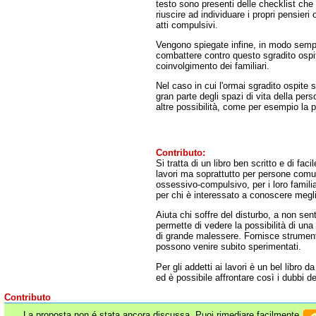
testo sono presenti delle checklist che
riuscire ad individuare i propri pensieri 
atti compulsivi.
Vengono spiegate infine, in modo sempl
combattere contro questo sgradito ospit
coinvolgimento dei familiari.
Nel caso in cui l'ormai sgradito ospite
gran parte degli spazi di vita della pe
altre possibilità, come per esempio la p
Contributo:
Si tratta di un libro ben scritto e di facil
lavori ma soprattutto per persone comun
ossessivo-compulsivo, per i loro fami
per chi è interessato a conoscere megl
Aiuta chi soffre del disturbo, a non sent
permette di vedere la possibilità di una
di grande malessere. Fornisce strument
possono venire subito sperimentati.
Per gli addetti ai lavori è un bel libro da
ed è possibile affrontare così i dubbi de
Contributo
La proposta non é stata ancora discussa. Puoi rimediare facilmente