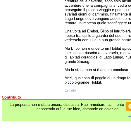
creature delle caverne, sono solo alcun
avventure che la compagnia si vedrà cos
proseguire il proprio viaggio e perseguire
svariati giorni di cammino, finalmente ri
Lago Lungo dove vengono accolti come “e
tentare un’impresa quale sconfiggere u
Una volta ad Erebor, Bilbo si intrufoler
riposa tranquillo a guardia del suo imm
vedersela con lui e la sua grande astuzi
Ma Bilbo non è di certo un Hobbit sprovv
intelligenza riuscirà a cavarsela, e graz
gli abitati coraggiosi di Lago Lungo, riu
grande Smaug.
Ma la storia non si è ancora conclusa.
Anzi, qualcosa di peggio di un drago far
piccolo-grande Hobbit.
Estratto
Contributo
La proposta non é stata ancora discussa. Puoi rimediare facilmente
esponendo quì le tue idee, domande od obiezioni ...
con