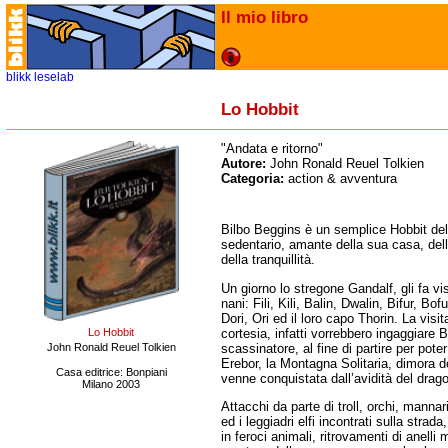
Il mio libro
blikk
leselab
Lo Hobbit
"Andata e ritorno"
Autore:
John Ronald Reuel Tolkien
Categoria:
action & avventura
Bilbo Beggins è un semplice Hobbit del
sedentario, amante della sua casa, del
della tranquillità.
Un giorno lo stregone Gandalf, gli fa vi
nani:
Fili, Kili, Balin, Dwalin, Bifur, Bo
Dori, Ori ed il loro capo Thorin. La visita
cortesia, infatti vorrebbero ingaggiare B
Lo Hobbit
scassinatore, al fine di partire per poter
John Ronald Reuel Tolkien
Erebor, la Montagna Solitaria, dimora 
Casa editrice: Bonpiani
venne conquistata dall’avidità del dra
Milano 2003
Attacchi da parte di troll, orchi, mannari
ed i leggiadri elfi incontrati sulla strad
in feroci animali, ritrovamenti di anelli 