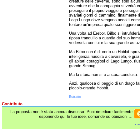
creature delle caverne, sono solo alcun
avventure che la compagnia si vedrà cos
proseguire il proprio viaggio e perseguire
svariati giorni di cammino, finalmente ri
Lago Lungo dove vengono accolti come “e
tentare un’impresa quale sconfiggere u
Una volta ad Erebor, Bilbo si intrufoler
riposa tranquillo a guardia del suo imm
vedersela con lui e la sua grande astuzi
Ma Bilbo non è di certo un Hobbit sprovv
intelligenza riuscirà a cavarsela, e graz
gli abitati coraggiosi di Lago Lungo, riu
grande Smaug.
Ma la storia non si è ancora conclusa.
Anzi, qualcosa di peggio di un drago far
piccolo-grande Hobbit.
Estratto
Contributo
La proposta non é stata ancora discussa. Puoi rimediare facilmente
esponendo quì le tue idee, domande od obiezioni ...
con