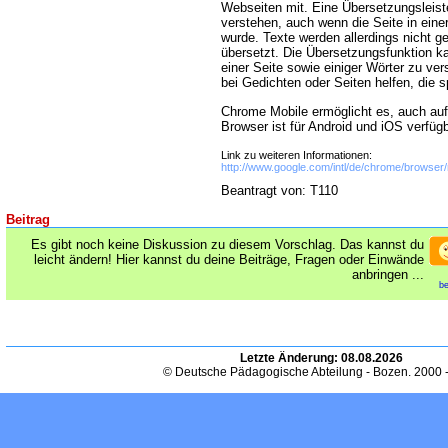
Webseiten mit. Eine Übersetzungsleiste
verstehen, auch wenn die Seite in eine
wurde. Texte werden allerdings nicht g
übersetzt. Die Übersetzungsfunktion k
einer Seite sowie einiger Wörter zu ve
bei Gedichten oder Seiten helfen, die 
Chrome Mobile ermöglicht es, auch auf
Browser ist für Android und iOS verfügb
Link zu weiteren Informationen:
http://www.google.com/intl/de/chrome/browser/
Beantragt von: T110
Beitrag
Es gibt noch keine Diskussion zu diesem Vorschlag. Das kannst du
leicht ändern! Hier kannst du deine Beiträge, Fragen oder Einwände
anbringen ...
be
Letzte Änderung:
08.08.2026
© Deutsche Pädagogische Abteilung - Bozen. 2000 