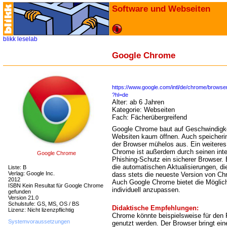
Software und Webseiten
blikk
leselab
Google Chrome
https://www.google.com/intl/de/chrome/browser
?hl=de
Alter:
ab 6 Jahren
Kategorie:
Webseiten
Fach:
Fächerübergreifend
Google Chrome baut auf Geschwindigke
Websiten kaum öffnen. Auch speicheri
der Browser mühelos aus. Ein weiteres P
Chrome ist außerdem durch seinen inte
Google Chrome
Phishing-Schutz ein sicherer Browser.
die automatischen Aktualisierungen, di
Liste: B
Verlag: Google Inc.
dass stets die neueste Version von Ch
2012
Auch Google Chrome bietet die Möglich
ISBN Kein Resultat für Google Chrome
individuell anzupassen.
gefunden
Version 21.0
Schulstufe: GS, MS, OS / BS
Didaktische Empfehlungen:
Lizenz: Nicht lizenzpflichtig
Chrome könnte beispielsweise für den 
Systemvoraussetzungen
genutzt werden. Der Browser bringt ein