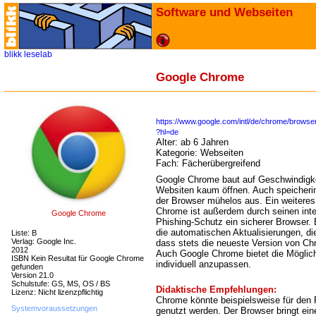
Software und Webseiten
blikk
leselab
Google Chrome
https://www.google.com/intl/de/chrome/browser
?hl=de
Alter:
ab 6 Jahren
Kategorie:
Webseiten
Fach:
Fächerübergreifend
Google Chrome baut auf Geschwindigke
Websiten kaum öffnen. Auch speicheri
der Browser mühelos aus. Ein weiteres P
Chrome ist außerdem durch seinen inte
Google Chrome
Phishing-Schutz ein sicherer Browser.
die automatischen Aktualisierungen, di
Liste: B
Verlag: Google Inc.
dass stets die neueste Version von Ch
2012
Auch Google Chrome bietet die Möglich
ISBN Kein Resultat für Google Chrome
individuell anzupassen.
gefunden
Version 21.0
Schulstufe: GS, MS, OS / BS
Didaktische Empfehlungen:
Lizenz: Nicht lizenzpflichtig
Chrome könnte beispielsweise für den 
Systemvoraussetzungen
genutzt werden. Der Browser bringt ein