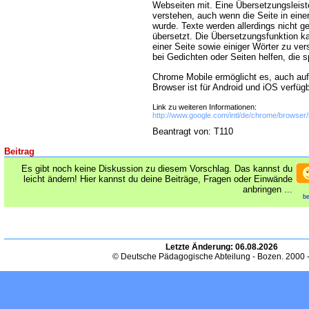
Webseiten mit. Eine Übersetzungsleiste
verstehen, auch wenn die Seite in eine
wurde. Texte werden allerdings nicht g
übersetzt. Die Übersetzungsfunktion k
einer Seite sowie einiger Wörter zu ve
bei Gedichten oder Seiten helfen, die 
Chrome Mobile ermöglicht es, auch auf
Browser ist für Android und iOS verfügb
Link zu weiteren Informationen:
http://www.google.com/intl/de/chrome/browser/
Beantragt von: T110
Beitrag
Es gibt noch keine Diskussion zu diesem Vorschlag. Das kannst du
leicht ändern! Hier kannst du deine Beiträge, Fragen oder Einwände
anbringen ...
be
Letzte Änderung:
06.08.2026
© Deutsche Pädagogische Abteilung - Bozen. 2000 