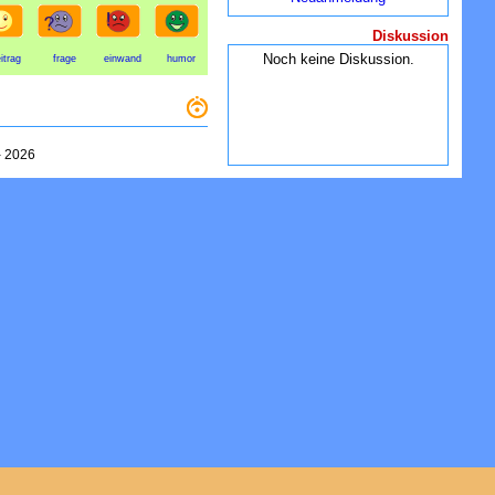
Diskussion
Noch keine Diskussion.
itrag
frage
einwand
humor
-
2026