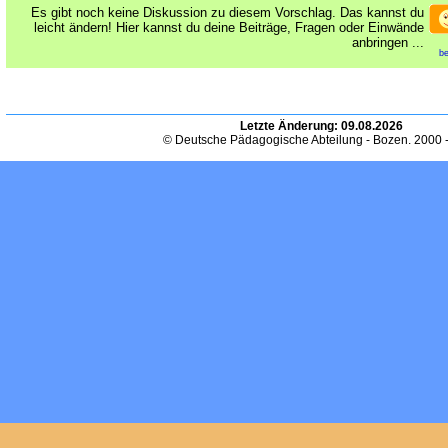
Es gibt noch keine Diskussion zu diesem Vorschlag. Das kannst du
leicht ändern! Hier kannst du deine Beiträge, Fragen oder Einwände
anbringen ...
be
Letzte Änderung:
09.08.2026
© Deutsche Pädagogische Abteilung - Bozen. 2000 