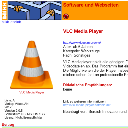
Software und Webseiten
blikk
leselab
VLC Media Player
http://www.videolan.org/vlc/
Alter:
ab 6 Jahren
Kategorie:
Werkzeuge
Fach:
Sonstiges
VLC Mediaplayer spielt alle gängigen 
Videodateien ab. Das Programm hat ein
Die Möglichkeiten die der Player insbe
reichen schon fast an professionelle
Didaktische Empfehlungen:
keine
VLC Media Player
Liste: A
Link zu weiteren Informationen:
Verlag: VideoLAN
http://vlc-media-player.softonic.de/
2012
Version 2.0.5
Beantragt von: Bereich Innovation und
Schulstufe: GS, MS, OS / BS
Lizenz: Nicht lizenzpflichtig
Beitrag