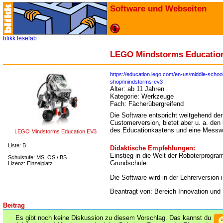
Software und Webseiten
blikk
leselab
LEGO Mindstorms Educatio
https://education.lego.com/en-us/middle-school
shop/mindstorms-ev3
Alter:
ab 11 Jahren
Kategorie:
Werkzeuge
Fach:
Fächerübergreifend
Die Software entspricht weitgehend der 
Customerversion, bietet aber u. a. de
des Educationkastens und eine Messw
LEGO Mindstorms Education EV3
Liste: B
Didaktische Empfehlungen:
Einstieg in die Welt der Roboterprogra
Schulstufe: MS, OS / BS
Grundschule.
Lizenz: Einzelplatz
Die Software wird in der Lehrerversion in
Beantragt von: Bereich Innovation und
Beitrag
Es gibt noch keine Diskussion zu diesem Vorschlag. Das kannst du