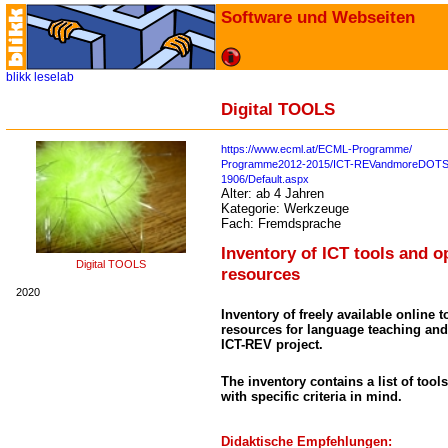
Software und Webseiten
blikk
leselab
Digital TOOLS
https://www.ecml.at/ECML-Programme/
Programme2012-2015/ICT-REVandmoreDOTS/I
1906/Default.aspx
Alter:
ab 4 Jahren
Kategorie:
Werkzeuge
Fach:
Fremdsprache
Inventory of ICT tools and o
Digital TOOLS
resources
2020
Inventory of freely available online
resources for language teaching and
ICT-REV project.
The inventory contains a list of tool
with specific criteria in mind.
Didaktische Empfehlungen: