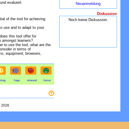
 und evaluiert.
Neuanmeldung
Diskussion
ial of the tool for achieving
Noch keine Diskussion.
to use and to adapt to your
oes this tool offer for
n amongst learners?
er to use the tool, what are the
onsider in terms of
ems, equipment, browsers,
itrag
frage
einwand
humor
-
2026