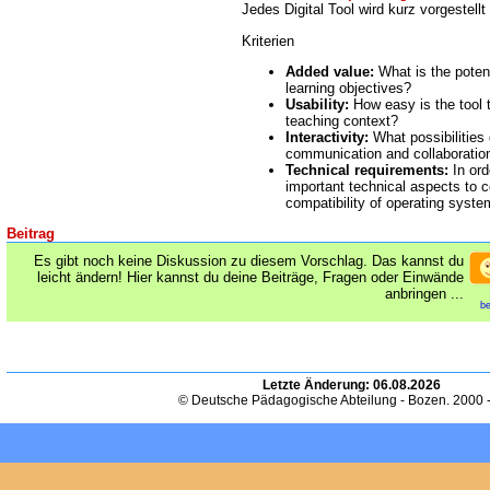
Jedes Digital Tool wird kurz vorgestellt
Kriterien
Added value:
What is the potent
learning objectives?
Usability:
How easy is the tool 
teaching context?
Interactivity:
What possibilities d
communication and collaboratio
Technical requirements:
In ord
important technical aspects to c
compatibility of operating syst
Beitrag
Es gibt noch keine Diskussion zu diesem Vorschlag. Das kannst du
leicht ändern! Hier kannst du deine Beiträge, Fragen oder Einwände
anbringen ...
be
Letzte Änderung:
06.08.2026
© Deutsche Pädagogische Abteilung - Bozen. 2000 