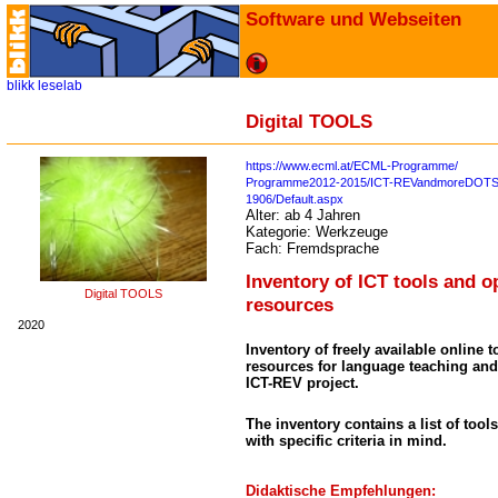
Software und Webseiten
blikk
leselab
Digital TOOLS
https://www.ecml.at/ECML-Programme/
Programme2012-2015/ICT-REVandmoreDOTS/I
1906/Default.aspx
Alter:
ab 4 Jahren
Kategorie:
Werkzeuge
Fach:
Fremdsprache
Inventory of ICT tools and o
Digital TOOLS
resources
2020
Inventory of freely available online
resources for language teaching and
ICT-REV project.
The inventory contains a list of tool
with specific criteria in mind.
Didaktische Empfehlungen: