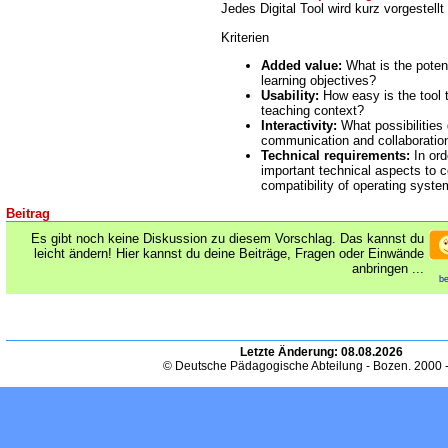
Jedes Digital Tool wird kurz vorgestellt
Kriterien
Added value:
What is the potent
learning objectives?
Usability:
How easy is the tool 
teaching context?
Interactivity:
What possibilities d
communication and collaboratio
Technical requirements:
In ord
important technical aspects to c
compatibility of operating syst
Beitrag
Es gibt noch keine Diskussion zu diesem Vorschlag. Das kannst du
leicht ändern! Hier kannst du deine Beiträge, Fragen oder Einwände
anbringen ...
be
Letzte Änderung:
08.08.2026
© Deutsche Pädagogische Abteilung - Bozen. 2000 