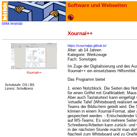
Software und Webseiten
blikk
leselab
Xournal++
https://xournalpp.github.io/
Alter:
ab 14 Jahren
Kategorie:
Werkzeuge
Fach:
Sonstiges
Im Zuge der Digitalisierung und des Au
Xournal++ ein einsetzbares Hilfsmittel.
Xournal++
Das Programm bietet
Schulstufe: OS / BS
1. einen Notizblock. Die Seiten des No
Lizenz: Schullizenz
für einen Griffel mit Grafiktablett; Mau
Aber auch Tastaturtext kann eingefügt
'virtuelle Tafel' (Whiteboard) realisier
Teams der Bildschirm geteilt wird. Die
können in einem Xournal-Format, aber
gespeichert werden. - Entscheidender
auf MS-Teams: Es sind mehrere Seite
Schreibens/Arbeiten kann zurück- und 
in der nächsten Stunde macht man dort
Nachteil zum Whiteboard und zu OneN