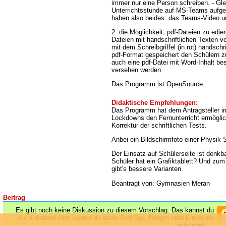
immer nur eine Person schreiben. - Gle
Unterrichtsstunde auf MS-Teams aufge
haben also beides: das Teams-Video un
2. die Möglichkeit, pdf-Dateien zu edier
Dateien mit handschriftlichen Texten 
mit dem Schreibgriffel (in rot) handschr
pdf-Format gespeichert den Schülern z
auch eine pdf-Datei mit Word-Inhalt be
versehen werden.
Das Programm ist OpenSource.
Didaktische Empfehlungen:
Das Programm hat dem Antragsteller i
Lockdowns den Fernunterricht ermöglic
Korrektur der schriftlichen Tests.
Anbei ein Bildschirmfoto einer Physik-
Der Einsatz auf Schülerseite ist denkba
Schüler hat ein Grafiktablett? Und zum
gibt's bessere Varianten.
Beantragt von: Gymnasien Meran
Beitrag
Es gibt noch keine Diskussion zu diesem Vorschlag. Das kannst du
leicht ändern! Hier kannst du deine Beiträge, Fragen oder Einwände
anbringen ...