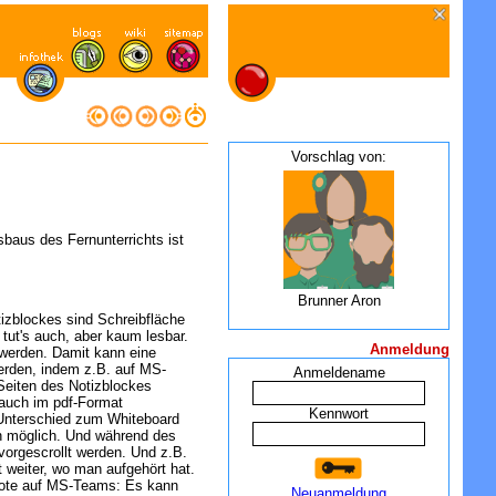
Vorschlag von:
sbaus des Fernunterrichts ist
Brunner Aron
tizblockes sind Schreibfläche
s tut's auch, aber kaum lesbar.
Anmeldung
 werden. Damit kann eine
t werden, indem z.B. auf MS-
Anmeldename
 Seiten des Notizblockes
 auch im pdf-Format
Kennwort
 Unterschied zum Whiteboard
n möglich. Und während des
vorgescrollt werden. Und z.B.
 weiter, wo man aufgehört hat.
ote auf MS-Teams: Es kann
Neuanmeldung