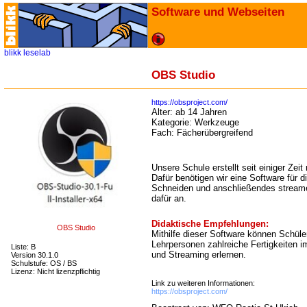
Software und Webseiten
blikk
leselab
OBS Studio
https://obsproject.com/
Alter:
ab 14 Jahren
Kategorie:
Werkzeuge
Fach:
Fächerübergreifend
Unsere Schule erstellt seit einiger Zei
Dafür benötigen wir eine Software für d
Schneiden und anschließendes streame
dafür an.
Didaktische Empfehlungen:
OBS Studio
Mithilfe dieser Software können Schüle
Lehrpersonen zahlreiche Fertigkeiten 
Liste: B
und Streaming erlernen.
Version 30.1.0
Schulstufe: OS / BS
Lizenz: Nicht lizenzpflichtig
Link zu weiteren Informationen:
https://obsproject.com/