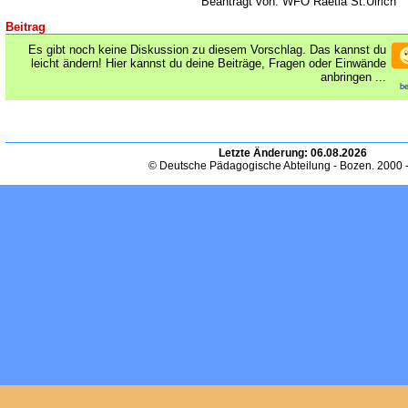
Beantragt von: WFO Raetia St.Ulrich
Beitrag
Es gibt noch keine Diskussion zu diesem Vorschlag. Das kannst du
leicht ändern! Hier kannst du deine Beiträge, Fragen oder Einwände
anbringen ...
be
Letzte Änderung:
06.08.2026
© Deutsche Pädagogische Abteilung - Bozen. 2000 