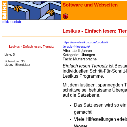
Software und Webseiten
blikk
leselab
Lesikus - Einfach lesen: Tie
https://www.lesikus.com/produkt/
Lesikus - Einfach lesen: Tierquiz
tierquiz-4-lesestufe/
Alter:
ab 6 Jahren
Liste: B
Kategorie:
Übungen
Fach:
Muttersprache
Schulstufe: GS
Lizenz: Einzelplatz
Einfach lesen Tierquiz
ist Besta
individuellen
Schritt-Für-Schrit
Lesikus Programme.
Mit dem lustigen, spannenden Ti
schrittweise, behutsame Überg
auf die Satzebene.
Das Satzlesen wird so ein
gemacht!
Viele Hilfestellungen erle
Wörter.