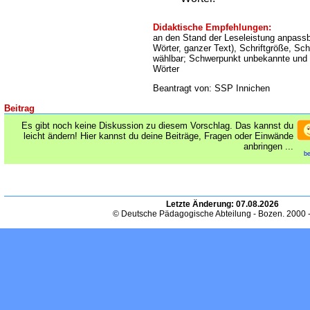
Didaktische Empfehlungen:
an den Stand der Leseleistung anpass
Wörter, ganzer Text), Schriftgröße, Schr
wählbar; Schwerpunkt unbekannte und
Wörter
Beantragt von: SSP Innichen
Beitrag
Es gibt noch keine Diskussion zu diesem Vorschlag. Das kannst du
leicht ändern! Hier kannst du deine Beiträge, Fragen oder Einwände
anbringen ...
be
Letzte Änderung:
07.08.2026
© Deutsche Pädagogische Abteilung - Bozen. 2000 